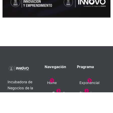
Navegación
Pragrama
Incubadora de
Home
Exponencial
Negocios de la
Sinapsis
¿Quienes Somos?
Universidad de
Santiago de
Aurora
Noticias y Tendencias
Chile.
Formamos