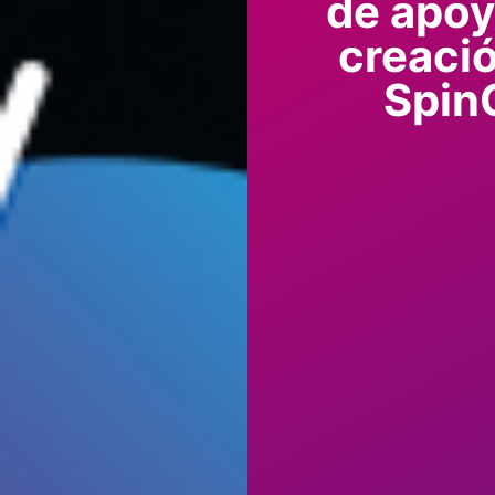
de apoy
creaci
Spin