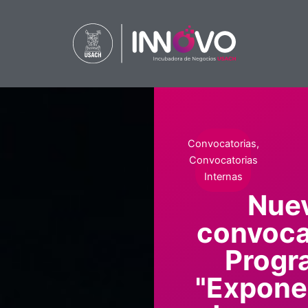
Ir
al
contenido
Convocatorias
,
Convocatorias
Internas
Nue
convoca
Progr
"Expone