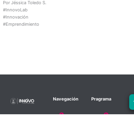
Por Jéssica Toledo S.
#InnovoLab
#Innovación
#Emprendimiento
Navegación
Pragrama
Incubadora de
Home
Exponencial
Negocios de la
Sinapsis
¿Quienes Somos?
Universidad de