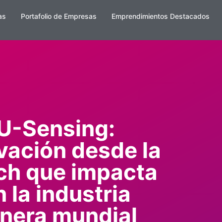
as
Portafolio de Empresas
Emprendimientos Destacados
U-Sensing:
vación desde la
ch que impacta
n la industria
nera mundial