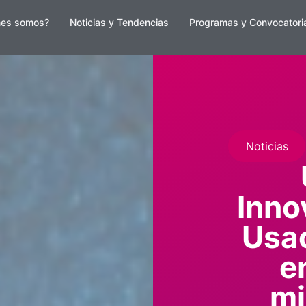
nes somos?
Noticias y Tendencias
Programas y Convocatori
Noticias
Inno
Usa
e
mi