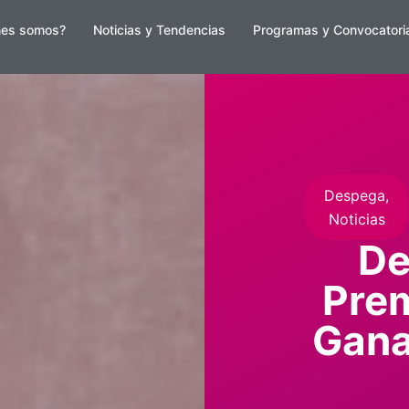
nes somos?
Noticias y Tendencias
Programas y Convocatori
Despega
,
Noticias
De
Prem
Gana