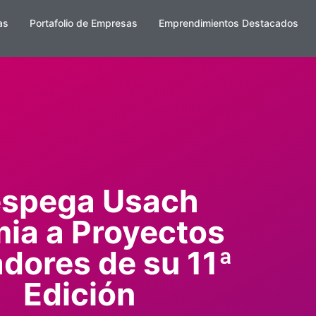
as
Portafolio de Empresas
Emprendimientos Destacados
spega Usach
ia a Proyectos
dores de su 11ª
Edición