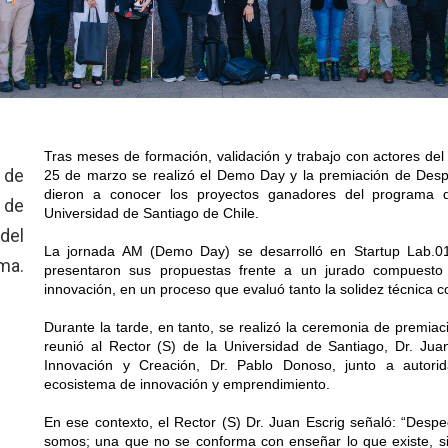
Tras meses de formación, validación y trabajo con actores del
s de
25 de marzo se realizó el Demo Day y la premiación de Desp
dieron a conocer los proyectos ganadores del programa d
 de
Universidad de Santiago de Chile.

 del
La jornada AM (Demo Day) se desarrolló en Startup Lab.01 y
ma.
presentaron sus propuestas frente a un jurado compuesto 
innovación, en un proceso que evaluó tanto la solidez técnica co
Durante la tarde, en tanto, se realizó la ceremonia de premiaci
reunió al Rector (S) de la Universidad de Santiago, Dr. Juan 
Innovación y Creación, Dr. Pablo Donoso, junto a autorida
ecosistema de innovación y emprendimiento.

En ese contexto, el Rector (S) Dr. Juan Escrig señaló: “Desp
somos; una que no se conforma con enseñar lo que existe, si