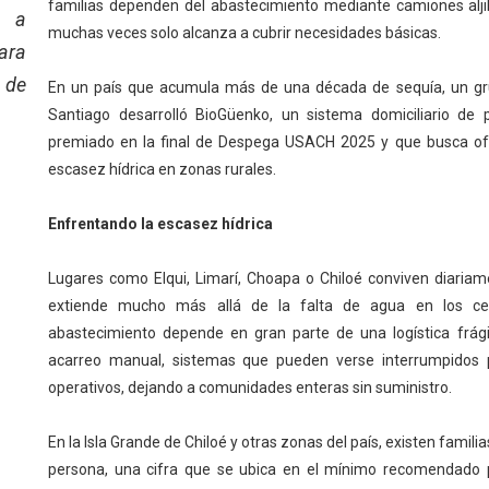
familias dependen del abastecimiento mediante camiones alj
o a
muchas veces solo alcanza a cubrir necesidades básicas.
ara
 de
En un país que acumula más de una década de sequía, un gru
Santiago desarrolló BioGüenko, un sistema domiciliario de 
premiado en la final de Despega USACH 2025 y que busca ofre
escasez hídrica en zonas rurales.
Enfrentando la escasez hídrica
Lugares como Elqui, Limarí, Choapa o Chiloé conviven diaria
extiende mucho más allá de la falta de agua en los cent
abastecimiento depende en gran parte de una logística frág
acarreo manual, sistemas que pueden verse interrumpidos p
operativos, dejando a comunidades enteras sin suministro.
En la Isla Grande de Chiloé y otras zonas del país, existen familia
persona, una cifra que se ubica en el mínimo recomendado p