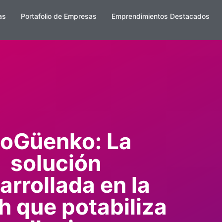
as
Portafolio de Empresas
Emprendimientos Destacados
ioGüenko: La
solución
arrollada en la
 que potabiliza