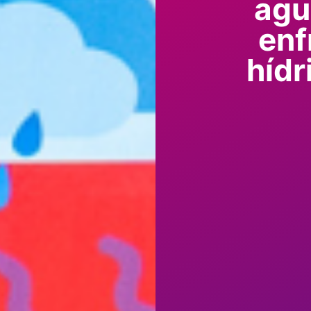
agu
enf
hídr