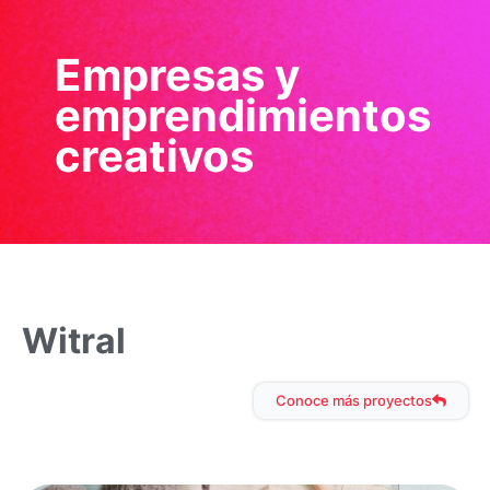
Empresas y
emprendimientos
creativos
Witral
Conoce más proyectos