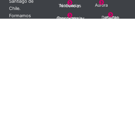
Santiago de
Aurora
Noticias y Tendencias
Chile.
Formamos
Despega USACH
Programas y Convocatorias
emprendedores
con impacto
Ecosistema
desde 2009.
Servicios
Nuestros Emprendedores
© Innovo Usach. Todos los
San Isidro 85 • Piso 6 • Santiago
derechos reservados – 2025.
• Metro Santa Lucia