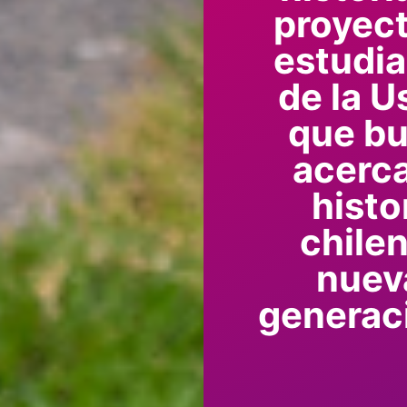
proyec
estudi
de la 
que b
acerca
histo
chilen
nuev
generac