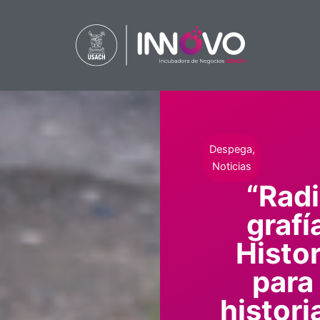
Ir
al
contenido
Despega
,
Noticias
“Rad
grafí
Histor
para 
historia