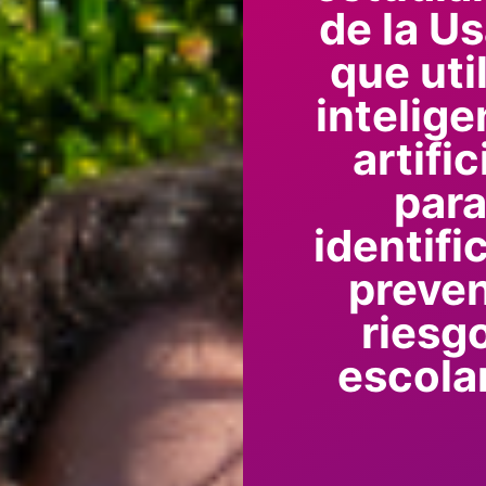
de la U
que uti
intelige
artific
par
identifi
preven
riesg
escola